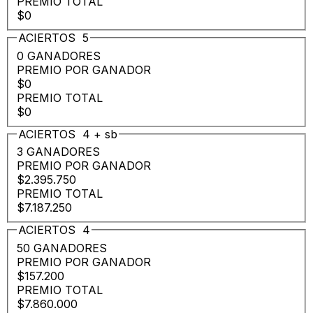
PREMIO TOTAL
$0
ACIERTOS
5
0 GANADORES
PREMIO POR GANADOR
$0
PREMIO TOTAL
$0
ACIERTOS
4
+
sb
3 GANADORES
PREMIO POR GANADOR
$2.395.750
PREMIO TOTAL
$7.187.250
ACIERTOS
4
50 GANADORES
PREMIO POR GANADOR
$157.200
PREMIO TOTAL
$7.860.000