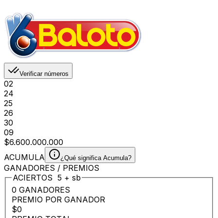
Verificar números
02
24
25
26
30
09
$6.600.000.000
ACUMULA
¿Qué significa Acumula?
GANADORES / PREMIOS
ACIERTOS
5
+
sb
0 GANADORES
PREMIO POR GANADOR
$0