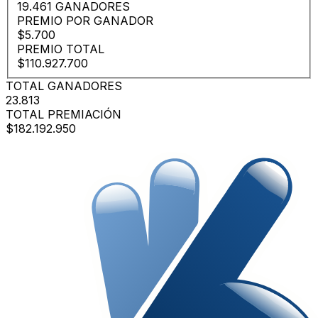
19.461 GANADORES
PREMIO POR GANADOR
$5.700
PREMIO TOTAL
$110.927.700
TOTAL GANADORES
23.813
TOTAL PREMIACIÓN
$182.192.950