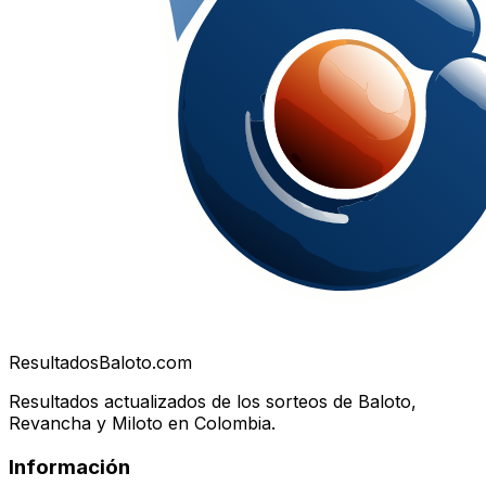
Resultados
Baloto.com
Resultados actualizados de los sorteos de Baloto,
Revancha y Miloto en Colombia.
Información