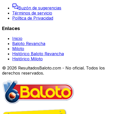
Buzón de sugerencias
Términos de servicio
Política de Privacidad
Enlaces
Inicio
Baloto Revancha
Miloto
Histórico Baloto Revancha
Histórico Miloto
© 2026 ResultadosBaloto.com - No oficial. Todos los
derechos reservados.