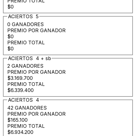
PREMIO TOTAL
$0
ACIERTOS
5
0 GANADORES
PREMIO POR GANADOR
$0
PREMIO TOTAL
$0
ACIERTOS
4
+
sb
2 GANADORES
PREMIO POR GANADOR
$3.169.700
PREMIO TOTAL
$6.339.400
ACIERTOS
4
42 GANADORES
PREMIO POR GANADOR
$165.100
PREMIO TOTAL
$6.934.200