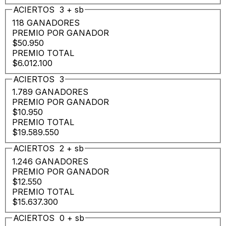
ACIERTOS
3
+
sb
118 GANADORES
PREMIO POR GANADOR
$50.950
PREMIO TOTAL
$6.012.100
ACIERTOS
3
1.789 GANADORES
PREMIO POR GANADOR
$10.950
PREMIO TOTAL
$19.589.550
ACIERTOS
2
+
sb
1.246 GANADORES
PREMIO POR GANADOR
$12.550
PREMIO TOTAL
$15.637.300
ACIERTOS
0
+
sb