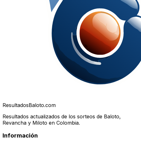
Resultados
Baloto.com
Resultados actualizados de los sorteos de Baloto,
Revancha y Miloto en Colombia.
Información