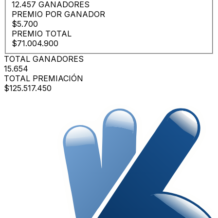
12.457 GANADORES
PREMIO POR GANADOR
$5.700
PREMIO TOTAL
$71.004.900
TOTAL GANADORES
15.654
TOTAL PREMIACIÓN
$125.517.450