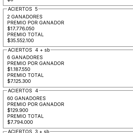
ACIERTOS
5
2 GANADORES
PREMIO POR GANADOR
$17.776.050
PREMIO TOTAL
$35.552.100
ACIERTOS
4
+
sb
6 GANADORES
PREMIO POR GANADOR
$1.187.550
PREMIO TOTAL
$7.125.300
ACIERTOS
4
60 GANADORES
PREMIO POR GANADOR
$129.900
PREMIO TOTAL
$7.794.000
ACIERTOS
3
+
sb