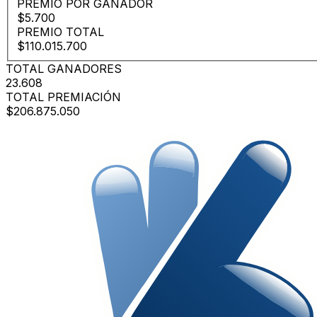
PREMIO POR GANADOR
$5.700
PREMIO TOTAL
$110.015.700
TOTAL GANADORES
23.608
TOTAL PREMIACIÓN
$206.875.050