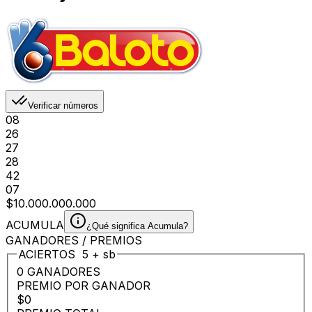
Verificar números
08
26
27
28
42
07
$10.000.000.000
ACUMULA
¿Qué significa Acumula?
GANADORES / PREMIOS
ACIERTOS
5
+
sb
0 GANADORES
PREMIO POR GANADOR
$0