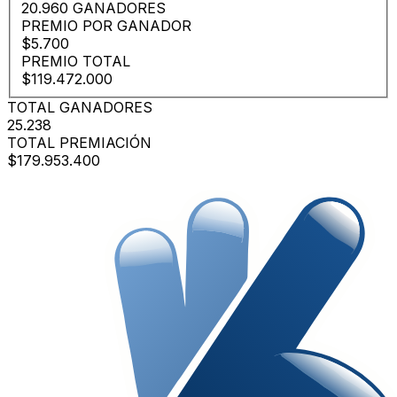
20.960 GANADORES
PREMIO POR GANADOR
$5.700
PREMIO TOTAL
$119.472.000
TOTAL GANADORES
25.238
TOTAL PREMIACIÓN
$179.953.400