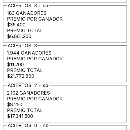
ACIERTOS
3
+
sb
183 GANADORES
PREMIO POR GANADOR
$36.400
PREMIO TOTAL
$6.661.200
ACIERTOS
3
1.944 GANADORES
PREMIO POR GANADOR
$11.200
PREMIO TOTAL
$21.772.800
ACIERTOS
2
+
sb
2.102 GANADORES
PREMIO POR GANADOR
$8.250
PREMIO TOTAL
$17.341.500
ACIERTOS
0
+
sb