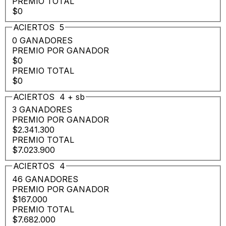
PREMIO TOTAL
$0
ACIERTOS
5
0 GANADORES
PREMIO POR GANADOR
$0
PREMIO TOTAL
$0
ACIERTOS
4
+
sb
3 GANADORES
PREMIO POR GANADOR
$2.341.300
PREMIO TOTAL
$7.023.900
ACIERTOS
4
46 GANADORES
PREMIO POR GANADOR
$167.000
PREMIO TOTAL
$7.682.000