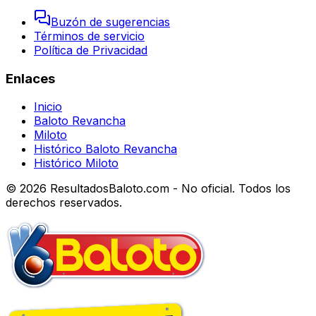
Buzón de sugerencias
Términos de servicio
Política de Privacidad
Enlaces
Inicio
Baloto Revancha
Miloto
Histórico Baloto Revancha
Histórico Miloto
© 2026 ResultadosBaloto.com - No oficial. Todos los
derechos reservados.