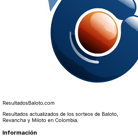
Resultados
Baloto.com
Resultados actualizados de los sorteos de Baloto,
Revancha y Miloto en Colombia.
Información