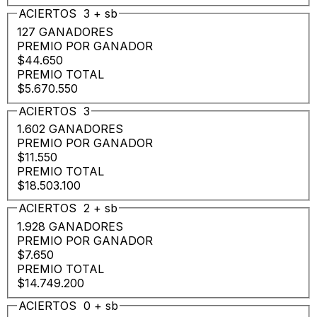
ACIERTOS
3
+
sb
127 GANADORES
PREMIO POR GANADOR
$44.650
PREMIO TOTAL
$5.670.550
ACIERTOS
3
1.602 GANADORES
PREMIO POR GANADOR
$11.550
PREMIO TOTAL
$18.503.100
ACIERTOS
2
+
sb
1.928 GANADORES
PREMIO POR GANADOR
$7.650
PREMIO TOTAL
$14.749.200
ACIERTOS
0
+
sb