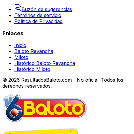
Buzón de sugerencias
Términos de servicio
Política de Privacidad
Enlaces
Inicio
Baloto Revancha
Miloto
Histórico Baloto Revancha
Histórico Miloto
© 2026 ResultadosBaloto.com - No oficial. Todos los
derechos reservados.