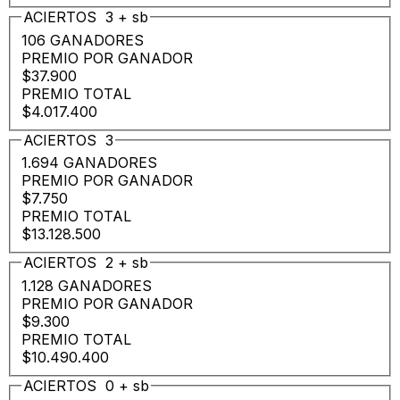
ACIERTOS
3
+
sb
106 GANADORES
PREMIO POR GANADOR
$37.900
PREMIO TOTAL
$4.017.400
ACIERTOS
3
1.694 GANADORES
PREMIO POR GANADOR
$7.750
PREMIO TOTAL
$13.128.500
ACIERTOS
2
+
sb
1.128 GANADORES
PREMIO POR GANADOR
$9.300
PREMIO TOTAL
$10.490.400
ACIERTOS
0
+
sb