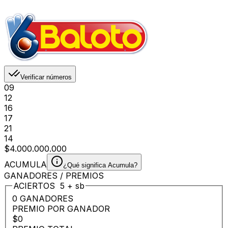
Verificar números
09
12
16
17
21
14
$4.000.000.000
ACUMULA
¿Qué significa Acumula?
GANADORES / PREMIOS
ACIERTOS
5
+
sb
0 GANADORES
PREMIO POR GANADOR
$0