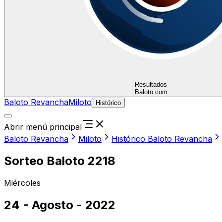
Resultados
Baloto.com
Baloto Revancha
Miloto
Histórico
Abrir menú principal
Baloto Revancha
Miloto
Histórico Baloto Revancha
Sorteo Baloto 2218
Miércoles
24 - Agosto - 2022