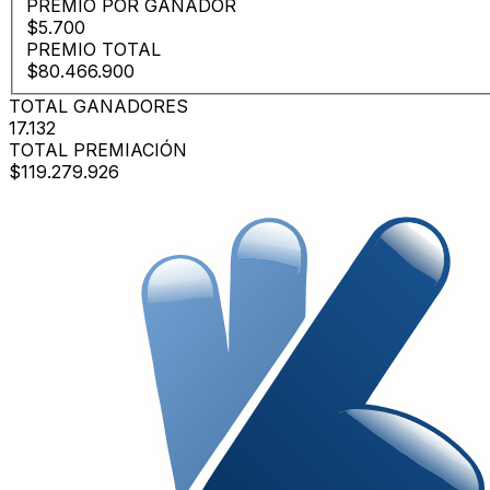
PREMIO POR GANADOR
$5.700
PREMIO TOTAL
$80.466.900
TOTAL GANADORES
17.132
TOTAL PREMIACIÓN
$119.279.926