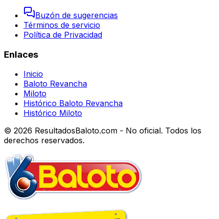
Buzón de sugerencias
Términos de servicio
Política de Privacidad
Enlaces
Inicio
Baloto Revancha
Miloto
Histórico Baloto Revancha
Histórico Miloto
© 2026 ResultadosBaloto.com - No oficial. Todos los
derechos reservados.