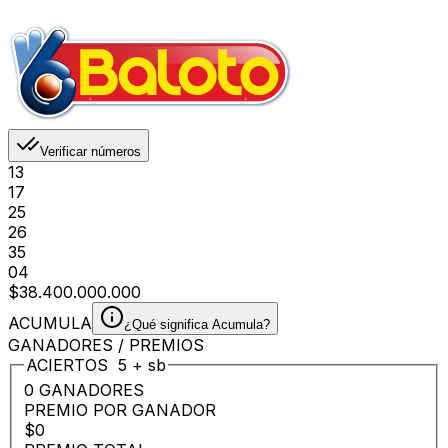
Verificar números
13
17
25
26
35
04
$38.400.000.000
ACUMULA
¿Qué significa Acumula?
GANADORES / PREMIOS
ACIERTOS
5
+
sb
0 GANADORES
PREMIO POR GANADOR
$0