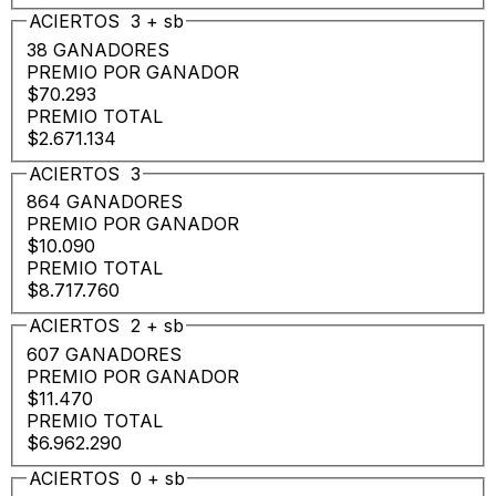
ACIERTOS
3
+
sb
38 GANADORES
PREMIO POR GANADOR
$70.293
PREMIO TOTAL
$2.671.134
ACIERTOS
3
864 GANADORES
PREMIO POR GANADOR
$10.090
PREMIO TOTAL
$8.717.760
ACIERTOS
2
+
sb
607 GANADORES
PREMIO POR GANADOR
$11.470
PREMIO TOTAL
$6.962.290
ACIERTOS
0
+
sb