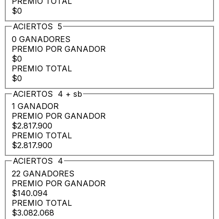
PREMIO TOTAL
$0
ACIERTOS
5
0 GANADORES
PREMIO POR GANADOR
$0
PREMIO TOTAL
$0
ACIERTOS
4
+
sb
1 GANADOR
PREMIO POR GANADOR
$2.817.900
PREMIO TOTAL
$2.817.900
ACIERTOS
4
22 GANADORES
PREMIO POR GANADOR
$140.094
PREMIO TOTAL
$3.082.068