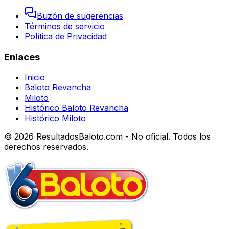
Buzón de sugerencias
Términos de servicio
Política de Privacidad
Enlaces
Inicio
Baloto Revancha
Miloto
Histórico Baloto Revancha
Histórico Miloto
© 2026 ResultadosBaloto.com - No oficial. Todos los
derechos reservados.