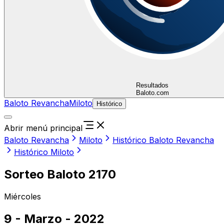
Resultados
Baloto.com
Baloto Revancha
Miloto
Histórico
Abrir menú principal
Baloto Revancha
Miloto
Histórico Baloto Revancha
Histórico Miloto
Sorteo Baloto 2170
Miércoles
9 - Marzo - 2022