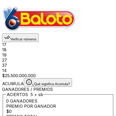
Verificar números
17
18
19
27
37
14
$25.500.000.000
ACUMULA
¿Qué significa Acumula?
GANADORES / PREMIOS
ACIERTOS
5
+
sb
0 GANADORES
PREMIO POR GANADOR
$0