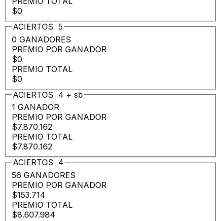
PREMIO TOTAL
$0
ACIERTOS
5
0 GANADORES
PREMIO POR GANADOR
$0
PREMIO TOTAL
$0
ACIERTOS
4
+
sb
1 GANADOR
PREMIO POR GANADOR
$7.870.162
PREMIO TOTAL
$7.870.162
ACIERTOS
4
56 GANADORES
PREMIO POR GANADOR
$153.714
PREMIO TOTAL
$8.607.984