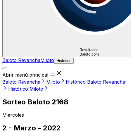
Resultados
Baloto.com
Baloto Revancha
Miloto
Histórico
Abrir menú principal
Baloto Revancha
Miloto
Histórico Baloto Revancha
Histórico Miloto
Sorteo Baloto 2168
Miércoles
2 - Marzo - 2022