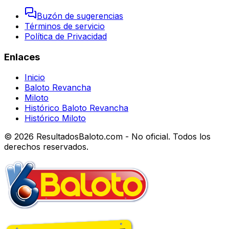
Buzón de sugerencias
Términos de servicio
Política de Privacidad
Enlaces
Inicio
Baloto Revancha
Miloto
Histórico Baloto Revancha
Histórico Miloto
© 2026 ResultadosBaloto.com - No oficial. Todos los
derechos reservados.