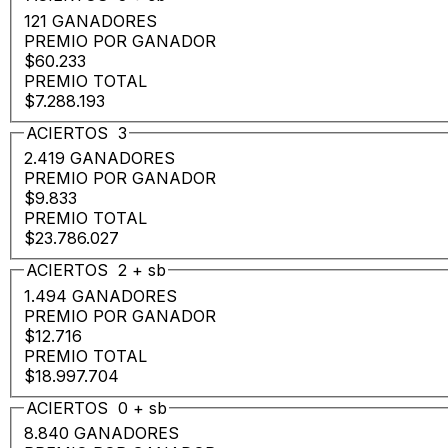
121 GANADORES
PREMIO POR GANADOR
$60.233
PREMIO TOTAL
$7.288.193
ACIERTOS
3
2.419 GANADORES
PREMIO POR GANADOR
$9.833
PREMIO TOTAL
$23.786.027
ACIERTOS
2
+
sb
1.494 GANADORES
PREMIO POR GANADOR
$12.716
PREMIO TOTAL
$18.997.704
ACIERTOS
0
+
sb
8.840 GANADORES