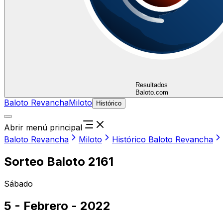
Resultados
Baloto.com
Baloto Revancha
Miloto
Histórico
Abrir menú principal
Baloto Revancha
Miloto
Histórico Baloto Revancha
Sorteo Baloto 2161
Sábado
5 - Febrero - 2022