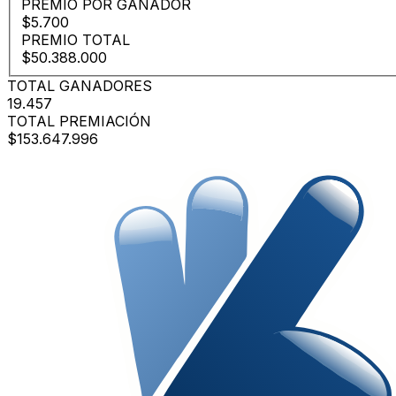
PREMIO POR GANADOR
$5.700
PREMIO TOTAL
$50.388.000
TOTAL GANADORES
19.457
TOTAL PREMIACIÓN
$153.647.996