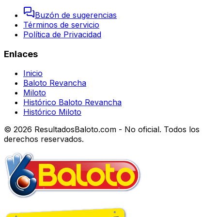
Buzón de sugerencias
Términos de servicio
Política de Privacidad
Enlaces
Inicio
Baloto Revancha
Miloto
Histórico Baloto Revancha
Histórico Miloto
© 2026 ResultadosBaloto.com - No oficial. Todos los
derechos reservados.