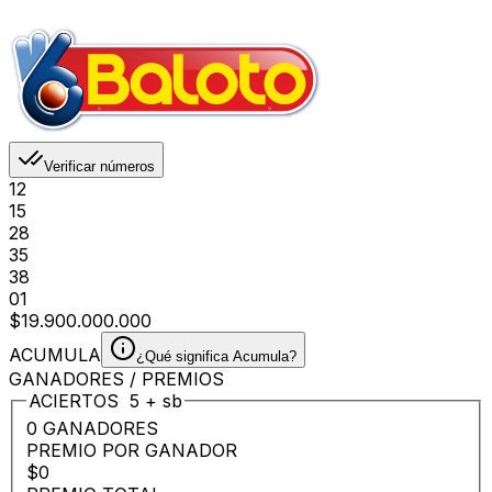
Verificar números
12
15
28
35
38
01
$19.900.000.000
ACUMULA
¿Qué significa Acumula?
GANADORES / PREMIOS
ACIERTOS
5
+
sb
0 GANADORES
PREMIO POR GANADOR
$0