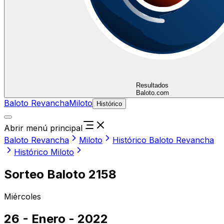
Resultados
Baloto.com
Baloto Revancha
Miloto
Histórico
Abrir menú principal
Baloto Revancha
Miloto
Histórico Baloto Revancha
Histórico Miloto
Sorteo Baloto 2158
Miércoles
26 - Enero - 2022