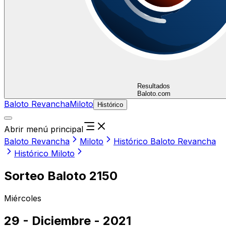
Resultados
Baloto.com
Baloto Revancha
Miloto
Histórico
Abrir menú principal
Baloto Revancha
Miloto
Histórico Baloto Revancha
Histórico Miloto
Sorteo Baloto 2150
Miércoles
29 - Diciembre - 2021