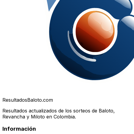
Resultados
Baloto.com
Resultados actualizados de los sorteos de Baloto,
Revancha y Miloto en Colombia.
Información