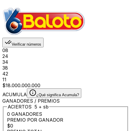
Verificar números
08
24
34
38
42
11
$18.000.000.000
ACUMULA
¿Qué significa Acumula?
GANADORES / PREMIOS
ACIERTOS
5
+
sb
0 GANADORES
PREMIO POR GANADOR
$0