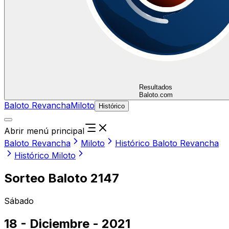
Resultados
Baloto.com
Baloto Revancha
Miloto
Histórico
Abrir menú principal
Baloto Revancha
Miloto
Histórico Baloto Revancha
Histórico Miloto
Sorteo Baloto 2147
Sábado
18 - Diciembre - 2021