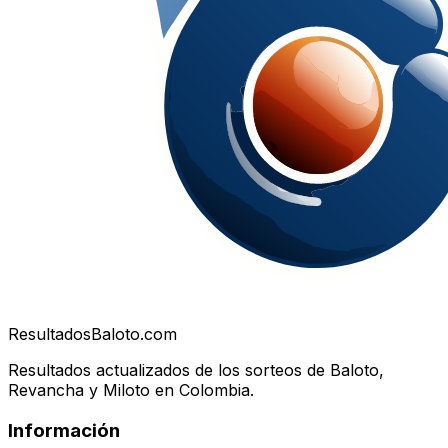
Resultados
Baloto.com
Resultados actualizados de los sorteos de Baloto,
Revancha y Miloto en Colombia.
Información