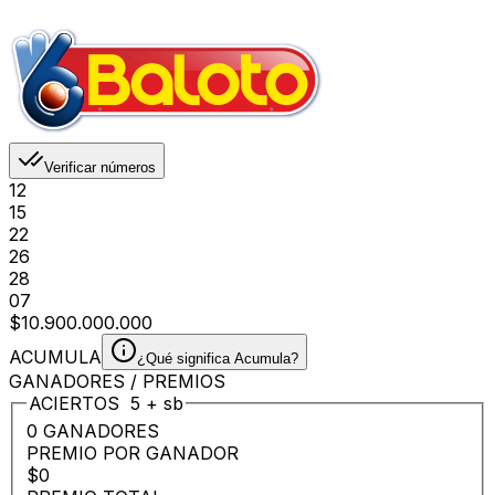
Verificar números
12
15
22
26
28
07
$10.900.000.000
ACUMULA
¿Qué significa Acumula?
GANADORES / PREMIOS
ACIERTOS
5
+
sb
0 GANADORES
PREMIO POR GANADOR
$0