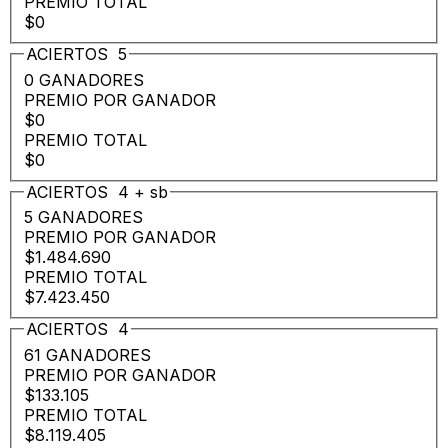
PREMIO TOTAL
$0
ACIERTOS
5
0 GANADORES
PREMIO POR GANADOR
$0
PREMIO TOTAL
$0
ACIERTOS
4
+
sb
5 GANADORES
PREMIO POR GANADOR
$1.484.690
PREMIO TOTAL
$7.423.450
ACIERTOS
4
61 GANADORES
PREMIO POR GANADOR
$133.105
PREMIO TOTAL
$8.119.405