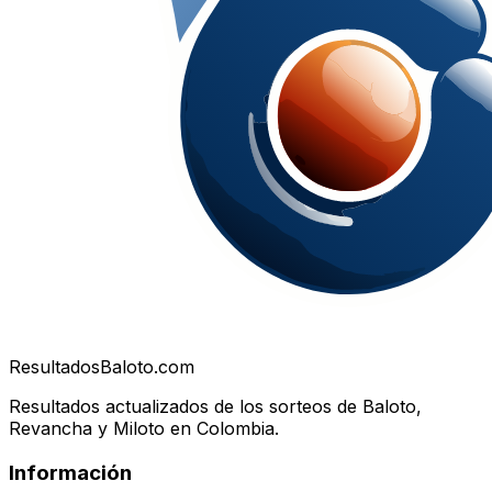
Resultados
Baloto.com
Resultados actualizados de los sorteos de Baloto,
Revancha y Miloto en Colombia.
Información