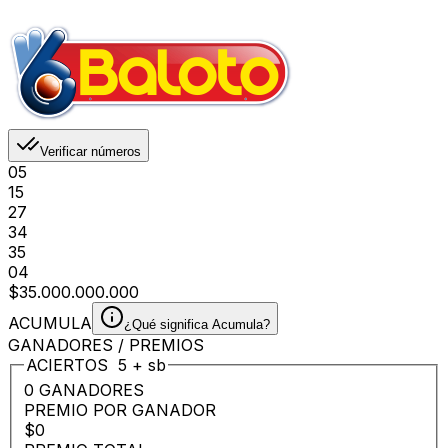
Verificar números
05
15
27
34
35
04
$35.000.000.000
ACUMULA
¿Qué significa Acumula?
GANADORES / PREMIOS
ACIERTOS
5
+
sb
0 GANADORES
PREMIO POR GANADOR
$0