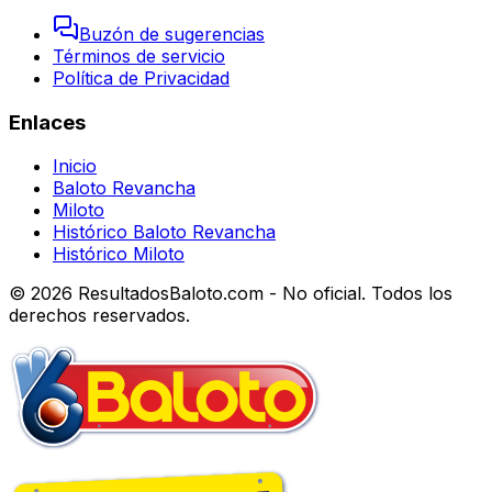
Buzón de sugerencias
Términos de servicio
Política de Privacidad
Enlaces
Inicio
Baloto Revancha
Miloto
Histórico Baloto Revancha
Histórico Miloto
© 2026 ResultadosBaloto.com - No oficial. Todos los
derechos reservados.