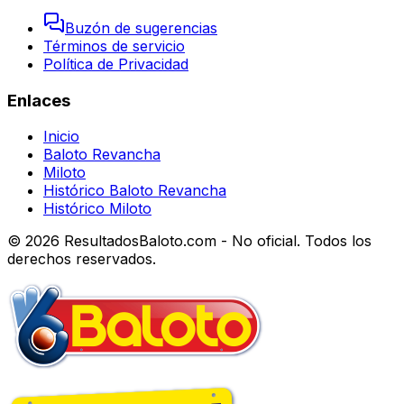
Buzón de sugerencias
Términos de servicio
Política de Privacidad
Enlaces
Inicio
Baloto Revancha
Miloto
Histórico Baloto Revancha
Histórico Miloto
© 2026 ResultadosBaloto.com - No oficial. Todos los
derechos reservados.