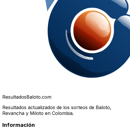
Resultados
Baloto.com
Resultados actualizados de los sorteos de Baloto,
Revancha y Miloto en Colombia.
Información