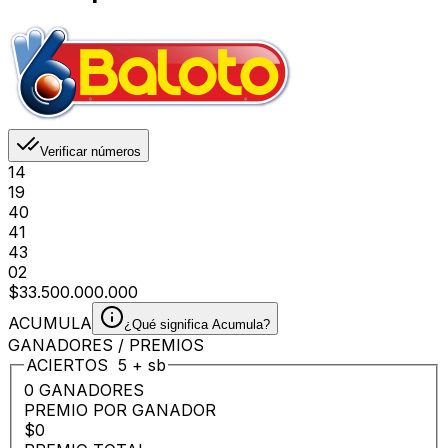
Verificar números
14
19
40
41
43
02
$33.500.000.000
ACUMULA
¿Qué significa Acumula?
GANADORES / PREMIOS
ACIERTOS
5
+
sb
0 GANADORES
PREMIO POR GANADOR
$0