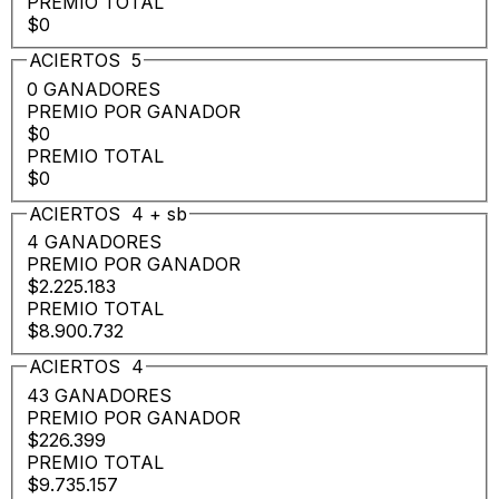
PREMIO TOTAL
$0
ACIERTOS
5
0 GANADORES
PREMIO POR GANADOR
$0
PREMIO TOTAL
$0
ACIERTOS
4
+
sb
4 GANADORES
PREMIO POR GANADOR
$2.225.183
PREMIO TOTAL
$8.900.732
ACIERTOS
4
43 GANADORES
PREMIO POR GANADOR
$226.399
PREMIO TOTAL
$9.735.157