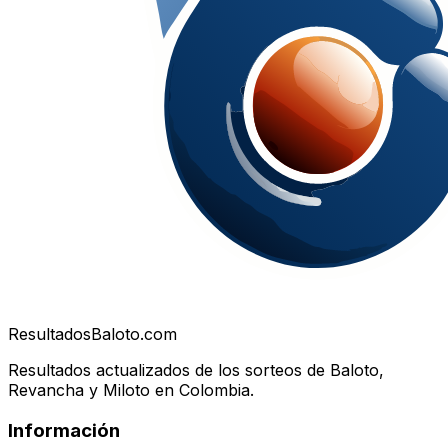
Resultados
Baloto.com
Resultados actualizados de los sorteos de Baloto,
Revancha y Miloto en Colombia.
Información