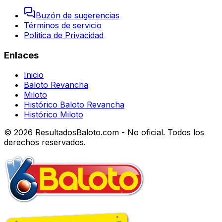
Buzón de sugerencias
Términos de servicio
Política de Privacidad
Enlaces
Inicio
Baloto Revancha
Miloto
Histórico Baloto Revancha
Histórico Miloto
© 2026 ResultadosBaloto.com - No oficial. Todos los
derechos reservados.