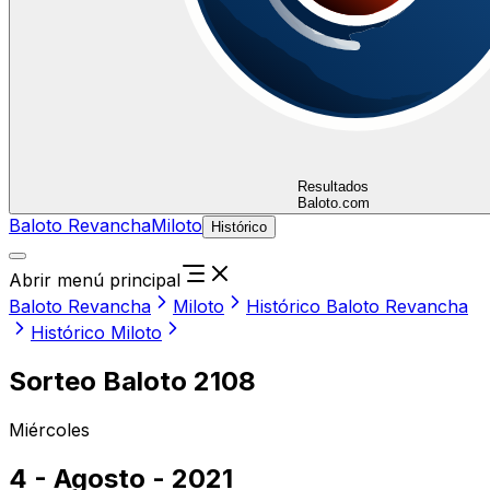
Resultados
Baloto.com
Baloto Revancha
Miloto
Histórico
Abrir menú principal
Baloto Revancha
Miloto
Histórico Baloto Revancha
Histórico Miloto
Sorteo Baloto 2108
Miércoles
4 - Agosto - 2021