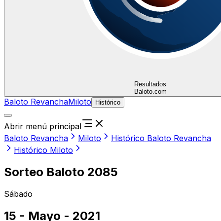
Resultados
Baloto.com
Baloto Revancha
Miloto
Histórico
Abrir menú principal
Baloto Revancha
Miloto
Histórico Baloto Revancha
Histórico Miloto
Sorteo Baloto 2085
Sábado
15 - Mayo - 2021