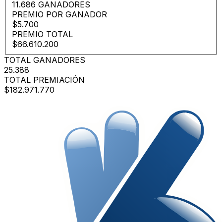
11.686 GANADORES
PREMIO POR GANADOR
$5.700
PREMIO TOTAL
$66.610.200
TOTAL GANADORES
25.388
TOTAL PREMIACIÓN
$182.971.770