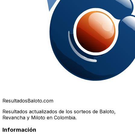
Resultados
Baloto.com
Resultados actualizados de los sorteos de Baloto,
Revancha y Miloto en Colombia.
Información